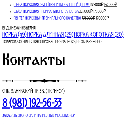
Первоначаль
Теку
ШУБА НОРКОВАЯ. УСПЕЙ КУПИТЬ ПО ЛЕТНЕЙ ЦЕНЕ!!!!
195000
₽
145000
₽
цена
цена:
Первоначальная
Текущая
ШУБА НОРКОВАЯ ПРЕМИАЛЬНОГО КАЧЕСТВА
275000
₽
175000
₽
составляла
цена
цена:
145000
Первоначальная
Текущая
СВИТЕР НОРКОВЫЙ ПРЕМИАЛЬНОГО КАЧЕСТВА
335000
₽
170000
₽
составляла
195000₽.
цена
175000₽.
цена:
275000₽.
составляла
Виды меха и изделия
170000₽.
норка
(49)
норка длинная
(29)
норка короткая
(20)
335000₽.
Товаров, соответствующих вашему запросу, не обнаружено.
Контакты
СПБ., Заневский пр. 38, (ТК "НЕО")
8 (981) 192-56-33
Заказать звонок или написать в мессенджер