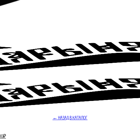
← Назад в Каталог
оначальная
Текущая
00
₽