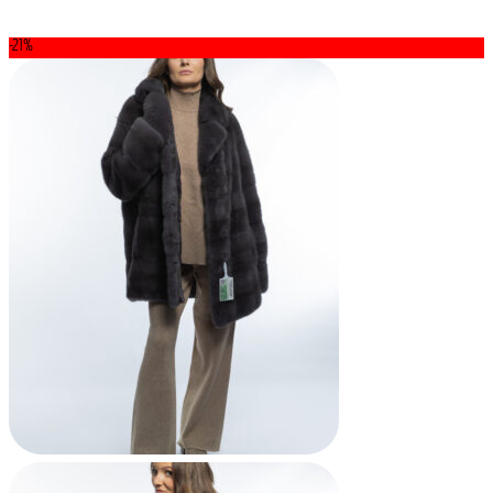
составляла
165000₽.
185000₽.
-21%