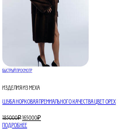
Быстрый просмотр
Изделия из меха
ШУБА НОРКОВАЯ ПРЕМИАЛЬНОГО КАЧЕСТВА ЦВЕТ ОРЕХ
Первоначальная
Текущая
185000
₽
165000
₽
цена
цена:
Подробнее