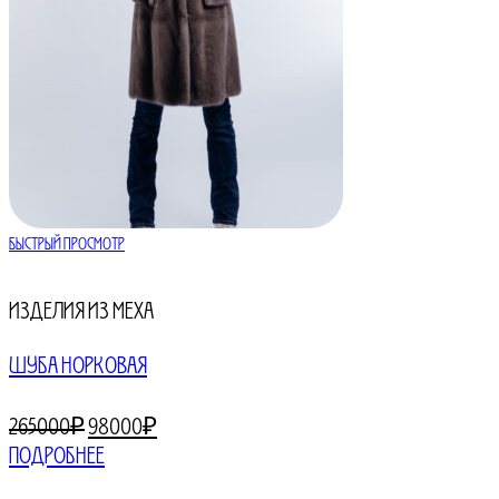
Быстрый просмотр
Изделия из меха
ШУБА НОРКОВАЯ
Первоначальная
Текущая
265000
₽
98000
₽
цена
цена:
Подробнее
составляла
98000₽.