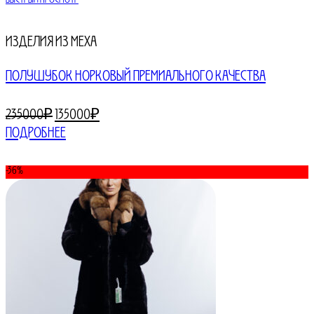
Быстрый просмотр
Изделия из меха
ПОЛУШУБОК НОРКОВЫЙ ПРЕМИАЛЬНОГО КАЧЕСТВА
Первоначальная
Текущая
235000
₽
135000
₽
цена
цена:
Подробнее
составляла
135000₽.
235000₽.
-36%