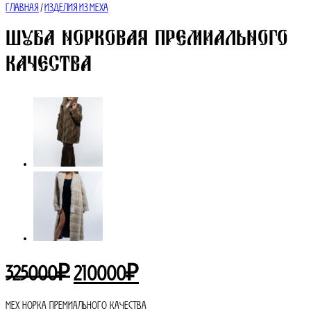
Главная
/
Изделия из меха
ШУБА НОРКОВАЯ ПРЕМИАЛЬНОГО
КАЧЕСТВА
Первоначальная
Текущая
325000
₽
210000
₽
цена
цена:
МЕХ НОРКА ПРЕМИАЛЬНОГО КАЧЕСТВА