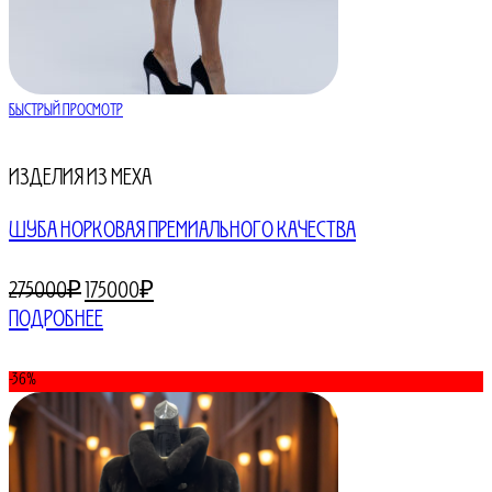
Быстрый просмотр
Изделия из меха
ШУБА НОРКОВАЯ ПРЕМИАЛЬНОГО КАЧЕСТВА
Первоначальная
Текущая
275000
₽
175000
₽
цена
цена:
Подробнее
составляла
175000₽.
275000₽.
-36%