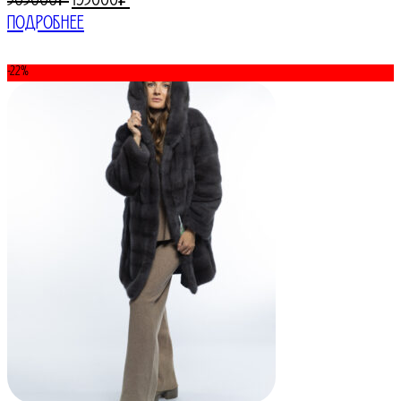
305000
₽
195000
₽
цена
цена:
Подробнее
составляла
195000₽.
305000₽.
-22%