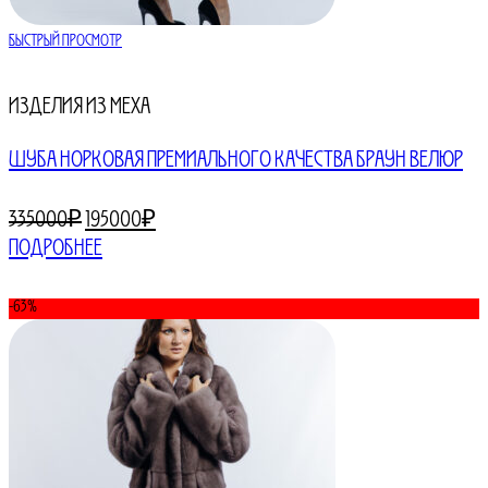
Быстрый просмотр
Изделия из меха
ШУБА НОРКОВАЯ ПРЕМИАЛЬНОГО КАЧЕСТВА БРАУН ВЕЛЮР
Первоначальная
Текущая
335000
₽
195000
₽
цена
цена:
Подробнее
составляла
195000₽.
335000₽.
-63%