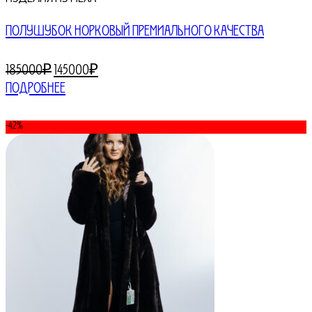
ПОЛУШУБОК НОРКОВЫЙ ПРЕМИАЛЬНОГО КАЧЕСТВА
Первоначальная
Текущая
185000
₽
145000
₽
цена
цена:
Подробнее
составляла
145000₽.
185000₽.
-42%