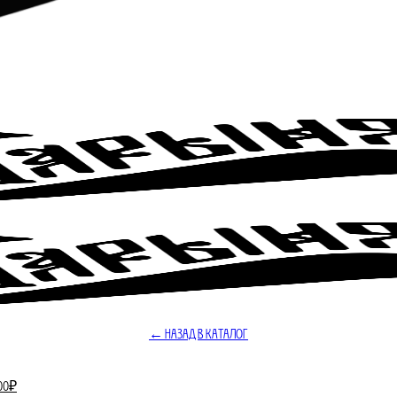
← Назад в Каталог
оначальная
Текущая
00
₽